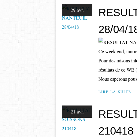
RESULT
29 avr.
28/04/1
Ce week-end, innov
Pour des raisons info
résultats de ce WE (
Nous espérons pouvo
LIRE LA SUITE
RESUL
21 avr.
210418