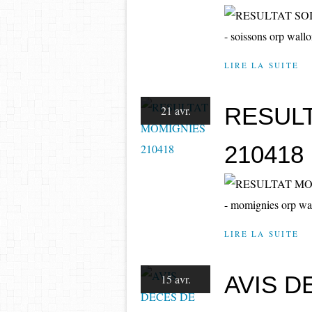
- soissons orp wall
LIRE LA SUITE
RESUL
21 avr.
210418
- momignies orp wa
LIRE LA SUITE
AVIS D
15 avr.