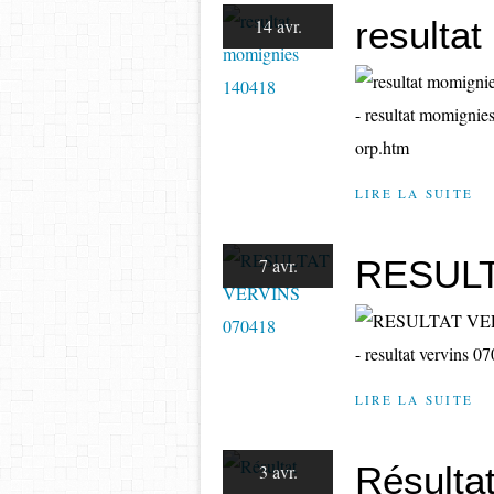
resulta
14 avr.
- resultat momignie
orp.htm
LIRE LA SUITE
RESULT
7 avr.
- resultat vervins 
LIRE LA SUITE
Résulta
3 avr.