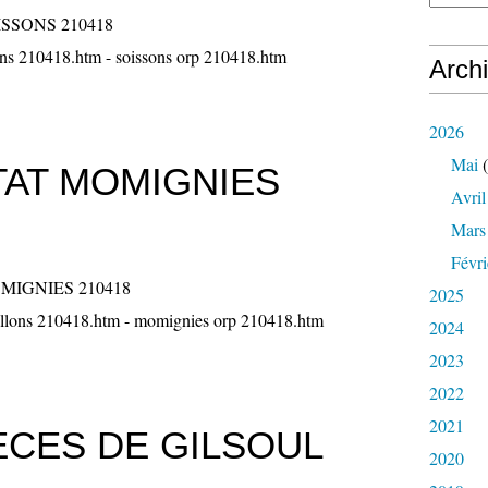
ons 210418.htm - soissons orp 210418.htm
Arch
2026
Mai
(
TAT MOMIGNIES
Avril
Mars
Févri
2025
llons 210418.htm - momignies orp 210418.htm
2024
2023
2022
2021
ECES DE GILSOUL
2020