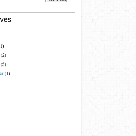
ives
1)
(2)
(5)
er
(1)