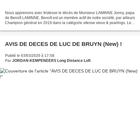
Nous apprenons avec tristesse le décès de Monsieur LAMINNE Jonny, papa
de Benoît LAMINNE. Benoît est un membre actif de notre société, par ailleurs
Champion général en 2019 dans la catégorie vitesse vieux & yearlings. Le
comité de l'Union Autre-Eglise/Orp...
AVIS DE DECES DE LUC DE BRUYN (New) !
Publié le 03/03/2020 à 17:58
Par
JORDAN-KEMPENEERS Long Distance Loft