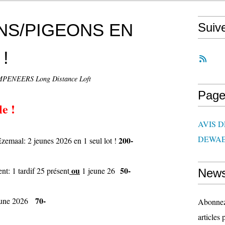
NS/PIGEONS EN
Suiv
 !
PENEERS Long Distance Loft
Page
le !
AVIS 
DEWAE
200-
Ezemaal: 2 jeunes 2026 en 1 seul lot !
ou
50-
nt: 1 tardif 25 présent
1 jeune 26
News
70-
jeune 2026
Abonnez-
articles 