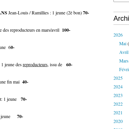
ANS
70-
Jean-Louis / Ramillies : 1 jeune (2è bon)
Arch
100-
e des reproducteurs en mars/avril
2026
Mai
(
0-
eune 6
Avril
Mars
60-
 1 jeune des
reproducteurs
, issu de
Févri
2025
40-
une fin mai
2024
2023
70-
st: 1 jeune
2022
2021
70-
 1 jeune
2020