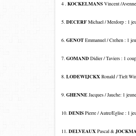
KOCKELMANS
4 .
Vincent /Avenne
DECERF
5.
Michael / Merdorp : 1 j
GENOT
6.
Emmanuel / Crehen : 1 
GOMAND
7.
Didier / Taviers : 1 co
LODEWIJCKX
8.
Ronald / Tielt Wi
GHENNE
9.
Jacques / Jauche: 1 jeu
DENIS
10.
Pierre / Autre/Eglise : 1
DELVEAUX
JOCKM
11.
Pascal &