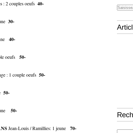
40-
s : 2 couples oeufs
30-
eune
Artic
40-
jeune
50-
uple oeufs
50-
nge : 1 couple oeufs
50-
ne
50-
 jeune
Rech
ANS
70-
Jean-Louis / Ramillies: 1 jeune