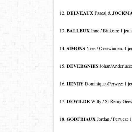
DELVEAUX
JOCKM
12.
Pascal &
BALLEUX
13.
Inne / Binkom: 1 jeun
SIMONS
14.
Yves / Overwinden: 1 j
DEVERGNIES
15.
Johan/Anderlues:
HENRY
16.
Dominique /Perwez: 1 je
DEWILDE
17.
Willy / St-Remy Gee
GODFRIAUX
18.
Jordan / Perwez: