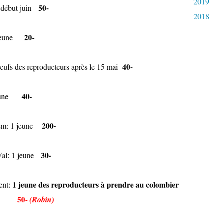
2019
50-
e début juin
2018
20-
1 jeune
40-
oeufs des reproducteurs après le 15 mai
40-
 jeune
200-
sem: 1 jeune
30-
-Val: 1 jeune
1 jeune des reproducteurs à prendre au colombier
ent:
50-
(Robin)