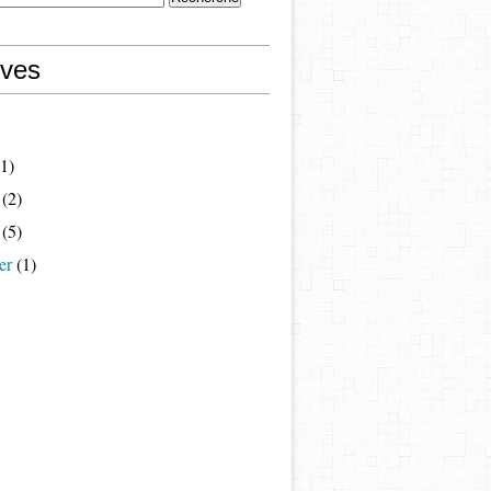
ives
1)
(2)
(5)
er
(1)