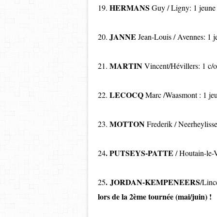
HERMANS
19.
Guy / Ligny: 1 jeun
JANNE
20.
Jean-Louis / Avennes: 
MARTIN
21.
Vincent/Hévillers: 1 c/
LECOCQ
22.
Marc /Waasmont : 1
MOTTON
23.
Frederik / Neerheylis
. PUTSEYS-PATTE
24
/ Houtain-le
.
JORDAN-KEMPENEERS
25
/Linc
lors de la 2ème tournée (mai/juin) !