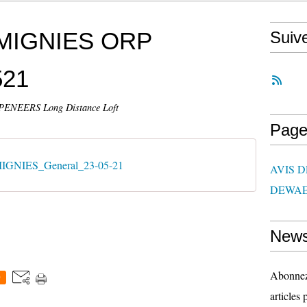
MIGNIES ORP
Suiv
521
NEERS Long Distance Loft
Page
IGNIES_General_23-05-21
AVIS 
DEWAE
News
Abonnez-
0
articles 