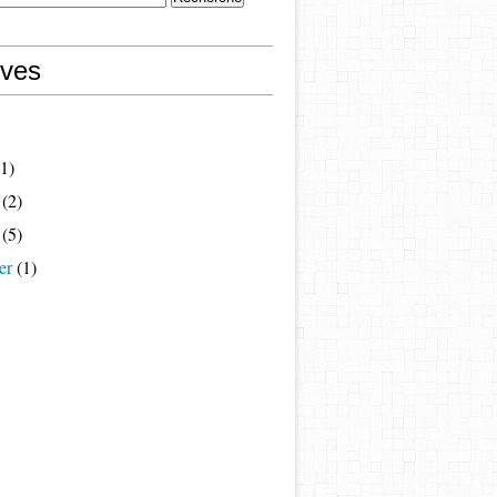
ives
1)
(2)
(5)
er
(1)