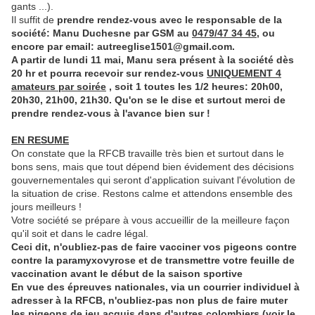
gants ...).
Il suffit de
prendre rendez-vous avec le responsable de la
société: Manu Duchesne par GSM au
0479/47 34 45
, ou
encore par email: autreeglise1501@gmail.com.
A partir de lundi 11 mai, Manu sera présent à la société dès
20 hr et pourra recevoir sur rendez-vous
UNIQUEMENT 4
amateurs par soirée
, soit 1 toutes les 1/2 heures: 20h00,
20h30, 21h00, 21h30. Qu'on se le dise et surtout merci de
prendre rendez-vous à l'avance bien sur !
EN RESUME
On constate que la RFCB travaille très bien et surtout dans le
bons sens, mais que tout dépend bien évidement des décisions
gouvernementales qui seront d'application suivant l'évolution de
la situation de crise. Restons calme et attendons ensemble des
jours meilleurs !
Votre société se prépare à vous accueillir de la meilleure façon
qu'il soit et dans le cadre légal.
Ceci dit, n'oubliez-pas de faire vacciner vos pigeons contre
contre la paramyxovyrose et de transmettre votre feuille de
vaccination avant le début de la saison sportive
En vue des épreuves nationales, via un courrier individuel à
adresser à la RFCB, n'oubliez-pas non plus de faire muter
les pigeons de jeu acquis dans d'autres colombiers (voir le