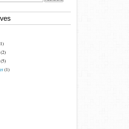
ives
1)
(2)
(5)
er
(1)