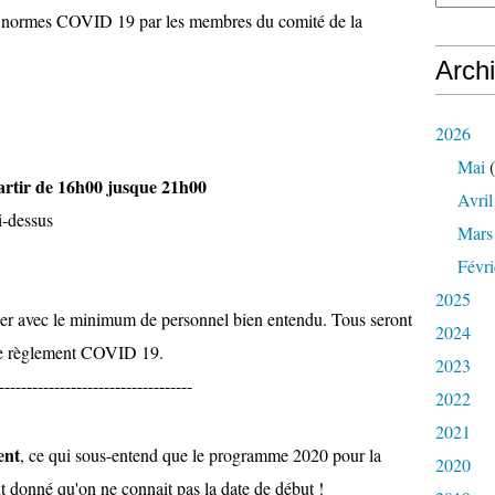
ux normes COVID 19 par les membres du comité de la
Arch
2026
Mai
(
artir de 16h00 jusque 21h00
Avril
i-dessus
Mars
Févri
2025
rner avec le minimum de personnel bien entendu. Tous seront
2024
 le règlement COVID 19.
2023
-----------------------------------
2022
2021
ent
, ce qui sous-entend que le programme 2020 pour la
2020
nt donné qu'on ne connait pas la date de début !