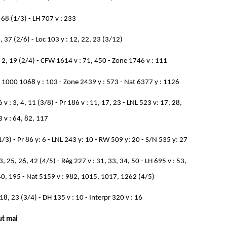
 68 (1/3) - LH 707 v : 233
, 37 (2/6) - Loc 103 y : 12, 22, 23 (3/12)
: 2, 19 (2/4) - CFW 1614 v : 71, 450 - Zone 1746 v : 111
N 1000 1068 y : 103 - Zone 2439 y : 573 - Nat 6377 y : 1126
 v : 3, 4, 11 (3/8) - Pr 186 v : 11, 17, 23 - LNL 523 v: 17, 28,
 v : 64, 82, 117
1/3) - Pr 86 y: 6 - LNL 243 y: 10 - RW 509 y: 20 - S/N 535 y: 27
3, 25, 26, 42 (4/5) - Rég 227 v : 31, 33, 34, 50 - LH 695 v : 53,
40, 195 - Nat 5159 v : 982, 1015, 1017, 1262 (4/5)
 18, 23 (3/4) - DH 135 v : 10 - Interpr 320 v : 16
ut mai