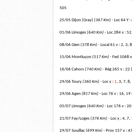
505
25/05 Dijon (Gray)
(367 Km) -
Loc 64 Y :
01/06 Limoges
(640 Km) -
Loc 284 v : 52
08/06 Gien
(378 Km) -
Local 61 v : 2, 3, 
15/06 Montluçon
(517 Km) -
Fed 1068 v 
16/06 Cahors
(740 Km) -
Rég 265 v : 22 
29/06 Toury
(360 Km) -
Loc y :
1
, 3, 7, 8
29/06 Agen
(817 Km) -
Loc 76 v : 16, 19
05/07 Limoges
(640 Km) -
Loc 176 v : 20
21/07 Fay/Loges
(376 Km) -
Loc y : 4, 7,
29/07 Souillac
(699 Km) -
Prov 157 y : 4