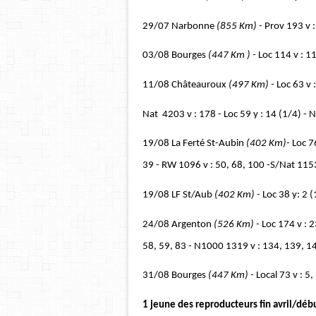
29/07 Narbonne
(855 Km) -
Prov 193 v :
03/08 Bourges
(447 Km ) -
Loc 114 v : 11
11/08 Châteauroux
(497 Km) -
Loc 63 v 
Nat 4203 v : 178 - Loc 59 y : 14 (1/4) - 
19/08 La Ferté St-Aubin
(402 Km)-
Loc 76
39 - RW 1096 v : 50, 68, 100 -S/Nat 1153
19/08 LF St/Aub
(402 Km) -
Loc 38 y: 2 (
24/08 Argenton
(526 Km) -
Loc 174 v : 2
58, 59, 83 - N1000 1319 v : 134, 139, 1
31/08 Bourges
(447 Km) -
Local 73 v : 5,
1 jeune des reproducteurs fin avril/déb