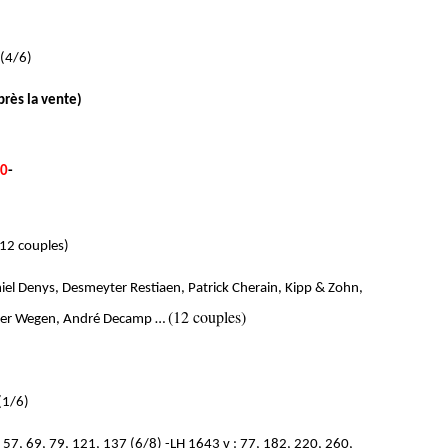
 (4/6)
rès la vente)
0
-
12 couples)
iel Denys, Desmeyter Restiaen, Patrick Cherain, Kipp & Zohn,
(12 couples)
n der Wegen, André Decamp …
(1/6)
, 57, 69, 79, 121, 137 (6/8) -LH 1643 v : 77, 182, 220, 260,