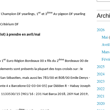
e
er
ème
Arch
Champion DF yearlings, 1
et 3
As-pigeon DF yearling
Critérium DF
2026
lot) à prendre en avril/mai
Mai
(
Avril
Mars
Févri
er
ème
u 1
Euro Région Bordeaux 00 x fils du 2
Bordeaux 00 de
2025
lements sont présents la plupart des tops croisés sur : le
2024
 San Sébastien, mais aussi les 783/00 et 808/00 Emile Denys -
2023
onte 4 x Barcelone 02-03-04-05) par Didden R – Habay Joseph
2022
s du 1133530/15 (961/16 : 231 Nat Barca 2018, 269 Nat 2019,
2021
2020
ème