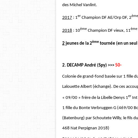
des Michel Vanlint.
er
èm
2017
: 1
Champion DF AE/Orp DF, 2
ème
ème
2018
: 10
Champion DF vieux, 11
ème
2
jeunes de la 2
tournée (en un seul 
2. DECAMP André (Spy) >>>
50-
Colonie de grand-fond basée sur 1 fille d
Lalouette Albert (échange). De ces accoup
er
« 09/00 » frère de la Libelle Denys 1
Int
1 fille du Bonte Verbruggen G (469/00 B
(Batenburg) par Schoutete Willy, le fil
468 Nat Perpignan 2018)