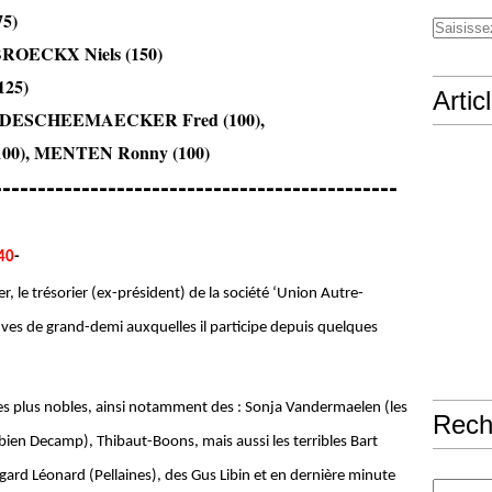
75)
BROECKX Niels (150)
125)
Artic
), DESCHEEMAECKER Fred (100),
 MENTEN Ronny (100)
----------------------------------------------
40
-
r, le trésorier (ex-président) de la société ‘Union Autre-
uves de grand-demi auxquelles il participe depuis quelques
 des plus nobles, ainsi notamment des : Sonja Vandermaelen (les
Rech
en Decamp), Thibaut-Boons, mais aussi les terribles Bart
gard Léonard (Pellaines), des Gus Libin et en dernière minute