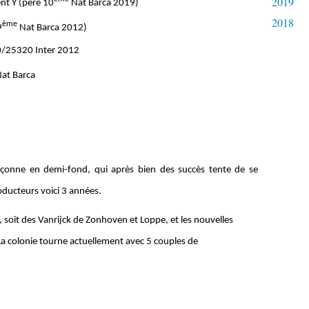
2019
nt Y (père 10
Nat Barca 2019)
2018
ème
9
Nat Barca 2012)
0/25320 Inter 2012
at Barca
çonne en demi-fond, qui après bien des succès tente de se
roducteurs voici 3 années.
, soit des Vanrijck de Zonhoven et Loppe, et les nouvelles
a colonie tourne actuellement avec 5 couples de