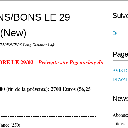
S/BONS LE 29
Suiv
(New)
MPENEERS Long Distance Loft
Page
RE LE 29/02 -
Prévente sur Pigeonsbay du
AVIS 
DEWAE
h00
(fin de la prévente):
2700
Euros
(56,25
News
-------------------------------------------
Abonnez-
articles 
nce (250)