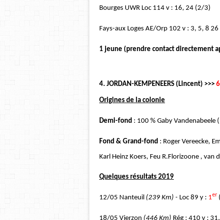
Bourges UWR Loc 114 v : 16, 24 (2/3)
Fays-aux Loges AE/Orp 102 v : 3, 5, 8 26
1 jeune (prendre contact directement ap
4. JORDAN-KEMPENEERS (Lincent) >>>
6
Origines de la colonie
Demi-fond
: 100 % Gaby Vandenabeele (
Fond & Grand-fond
: Roger Vereecke, Em
Karl Heinz Koers, Feu R.Florizoone , va
Quelques résultats 2019
er
12/05 Nanteuil
(239 Km) -
Loc 89 y :
1
18/05 Vierzon
(446 Km)
Rég : 410 v : 31