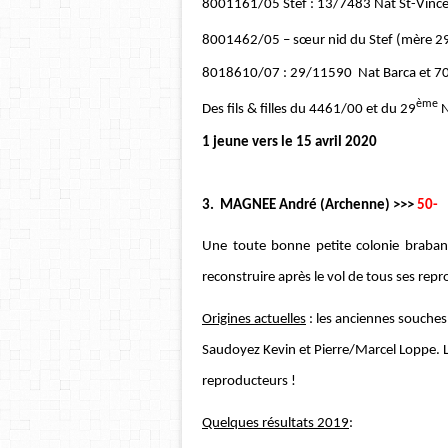
8001161/05 Stef : 13/7483 Nat St-Vince
8001462/05 – sœur nid du Stef (mère 2
8018610/07 : 29/11590 Nat Barca et 7
ème
Des fils & filles du 4461/00 et du 29
N
1 jeune vers le 15 avril 2020
3. MAGNEE André (Archenne) >>>
50-
Une toute bonne petite colonie braban
reconstruire après le vol de tous ses rep
Origines actuelles
: les anciennes souches
Saudoyez Kevin et Pierre/Marcel Loppe. L
reproducteurs !
Quelques résultats 2019
: