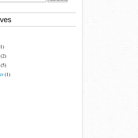
ives
1)
(2)
(5)
er
(1)