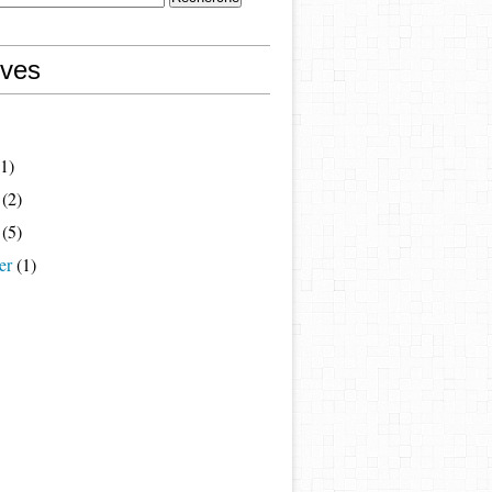
ives
1)
(2)
(5)
er
(1)